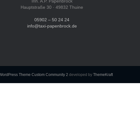
Inh. A.P. Papenbrock
Hauptstraße 30 · 49832 Thuine
05902 – 50 24 24
info@taxi-papenbrock.de
WordPress Theme Custom Community 2
developed by
ThemeKraft